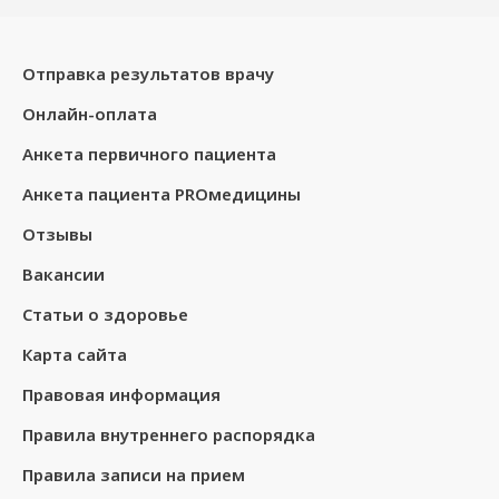
Клинический госпиталь «АВИЦЕННА» ГК
«Мать и дитя», ул. Коммунистическая, д. 17/1
Отправка результатов врачу
Лечебно-диагностический центр
Онлайн-оплата
«АВИЦЕННА» ГК «Мать и дитя» на пр.
Димитрова, 7
Анкета первичного пациента
Анкета пациента PROмедицины
Перинатальный центр на
Коммунистической, 17
Отзывы
Вакансии
Статьи о здоровье
Карта сайта
Правовая информация
Правила внутреннего распорядка
Правила записи на прием